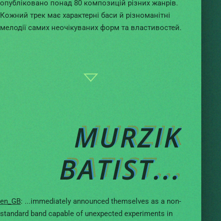
опубліковано понад 80 композицій різних жанрів.
Кожний трек має характерні баси й різноманітні
мелодії самих неочікуваних форм та властивостей.
MURZIK
BATIST...
en_GB
: ...immediately announced themselves as a non-
standard band capable of unexpected experiments in