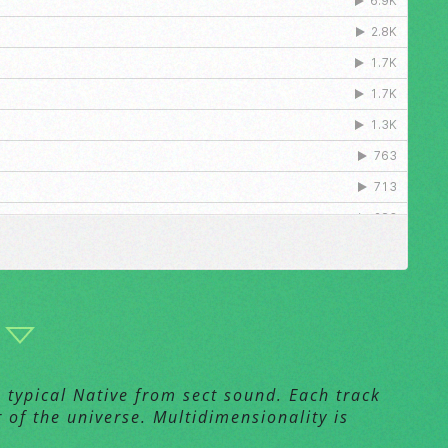
a typical Native from sect sound. Each track
 of the universe. Multidimensionality is