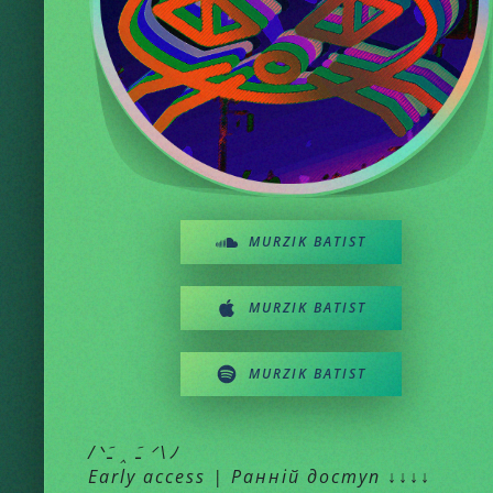
MURZIK BATIST
MURZIK BATIST
MURZIK BATIST
/ᐠﹷ ‸ ﹷ ᐟ\ﾉ
Early access | Ранній доступ ↓↓↓↓