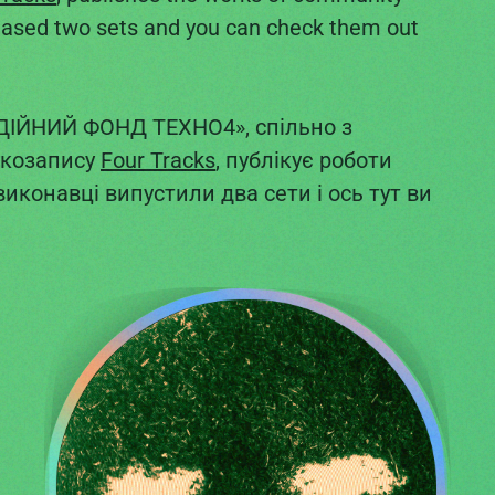
leased two sets and you can check them out
ОДІЙНИЙ ФОНД ТЕХНО4», спільно з
укозапису
Four Tracks
, публікує роботи
иконавці випустили два сети і ось тут ви