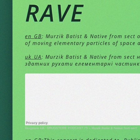
RAVE
en_GB
: Murzik Batist & Native from sect
of moving elementary particles of space a
uk_UA
: Murzik Batist & Native from sect
здатних рухати елементарні частинки 
Drugstore UA
·
DRUGSTORE PODCAST 75 – Murzik Batist & Native from sect