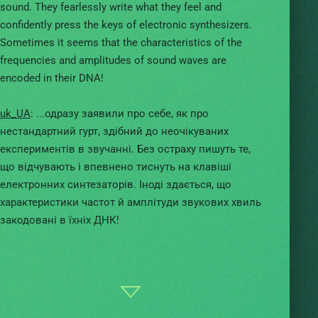
sound. They fearlessly write what they feel and
confidently press the keys of electronic synthesizers.
Sometimes it seems that the characteristics of the
frequencies and amplitudes of sound waves are
encoded in their DNA!
uk_UA
: ...одразу заявили про себе, як про
нестандартний гурт, здібний до неочікуваних
експериментів в звучанні. Без остраху пишуть те,
що відчувають і впевнено тиснуть на клавіші
електронних синтезаторів. Іноді здається, що
характеристики частот й амплітуди звукових хвиль
закодовані в їхніх ДНК!