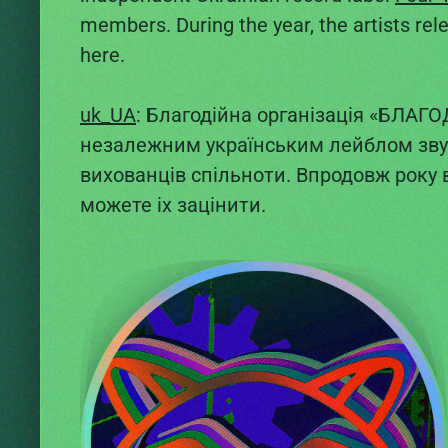
members. During the year, the artists re
here.
uk_UA
: Благодійна організація «БЛАГ
незалежним українським лейблом зв
вихованців спільноти. Впродовж року в
можете іх зацінити.