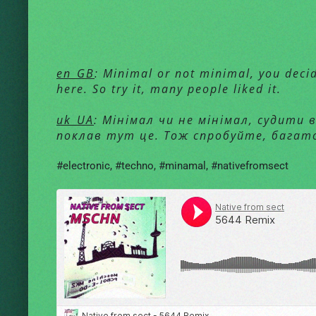
en_GB
: Minimal or not minimal, you decid
here. So try it, many people liked it.
uk_UA
: Мінімал чи не мінімал, судити 
поклав тут це. Тож спробуйте, багат
#electronic
,
#techno
,
#minamal
,
#nativefromsect