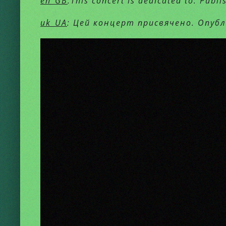
en_GB
:This concert is dedicated to. Publ
uk_UA
: Цей концерт присвячено. Опубл