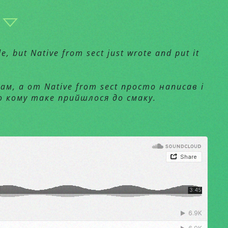
e, but Native from sect just wrote and put it
вам, а от Native from sect просто написав і
о кому таке прийшлося до смаку.