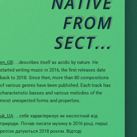
NATIVE
FROM
SECT...
en_GB
: ...describes itself as acidic by nature. He
started writing music in 2016, the first releases date
back to 2018. Since then, more than 80 compositions
of various genres have been published. Each track has
characteristic basses and various melodies of the
most unexpected forms and properties.
uk_UA
: ...себе характеризує як кислотний від
природи. Почав писати музику в 2016 році, перші
релізи датуються 2018 роком. Відтоді