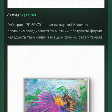
Автор:
Igor Art
"Абстракт "9" 50*70, акрил на картоні Картина
сповнена загадковості та містики, абстрактні форми
нагадують таємничий танець міфічних істот у темряві.