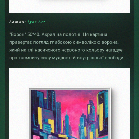
Автор:
Igor Art
"Ворон" 50*40. Акрил на полотні. Ця картина
привертає погляд глибокою символікою ворона,
який на тлі насиченого червоного кольору нагадує
про таємничу силу мудрості й внутрішньої свободи.