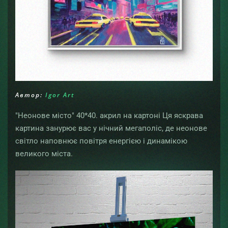
Автор:
Igor Art
"Неонове місто" 40*40. акрил на картоні Ця яскрава
картина занурює вас у нічний мегаполіс, де неонове
світло наповнює повітря енергією і динамікою
великого міста.