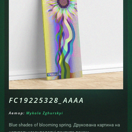
FC19225328_AAAA
Автор:
Mykola Zghurskyi
Blue shades of blooming spring. Друкована картина на