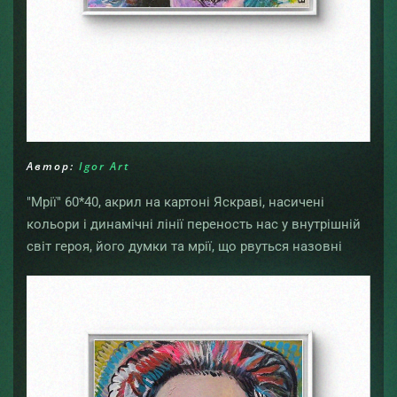
Автор:
Igor Art
"Мрії" 60*40, акрил на картоні Яскраві, насичені
кольори і динамічні лінії переность нас у внутрішній
світ героя, його думки та мрії, що рвуться назовні