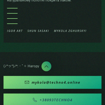
натуральному полотні покрита лаком.
IGOR ART
SHUN SASAKI
MYKOLA ZGHURSKYI
(ﾉ^ヮ^)ﾉ*:・ﾟ✧ Нагору
mykola@techno4.online
+38093TECHNO4