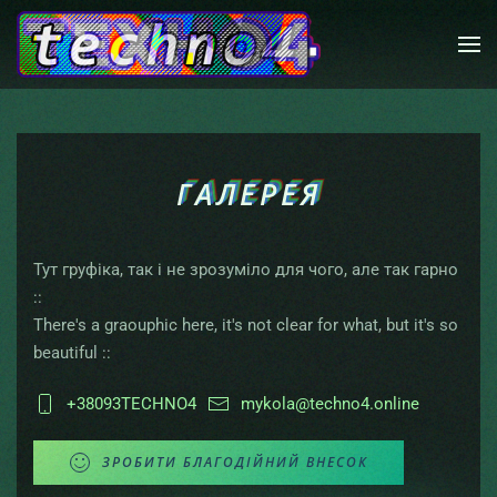
Skip to main content
ГАЛЕРЕЯ
Тут груфіка, так і не зрозуміло для чого, але так гарно
::
There's a graouphic here, it's not clear for what, but it's so
beautiful ::
+38093TECHNO4
mykola@techno4.online
ЗРОБИТИ БЛАГОДІЙНИЙ ВНЕСОК