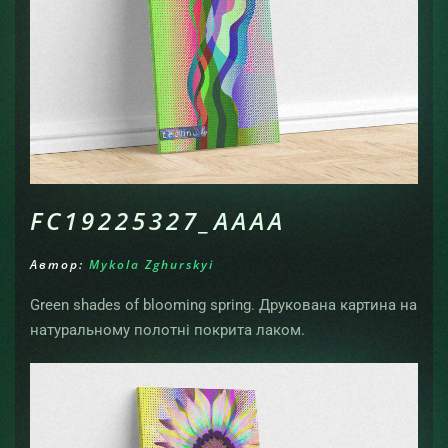
FC19225327_AAAA
Автор:
Mykola Zghurskyi
Green shades of blooming spring. Друкована картина на
натуральному полотні покрита лаком.