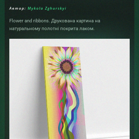
Автор:
Mykola Zghurskyi
Flower and ribbons. Друкована картина на
натуральному полотні покрита лаком.